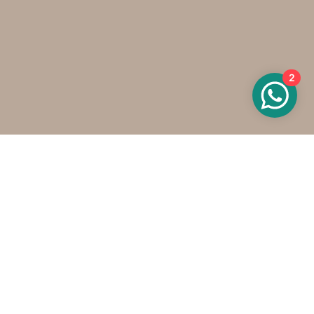
2
Onze contactgegevens
info@oels.nl
+31 (0)6 800 550 76