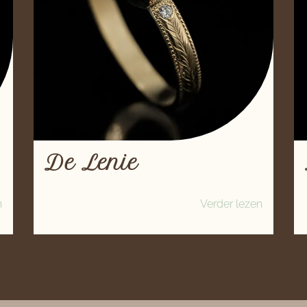
De Lenie
n
Verder lezen