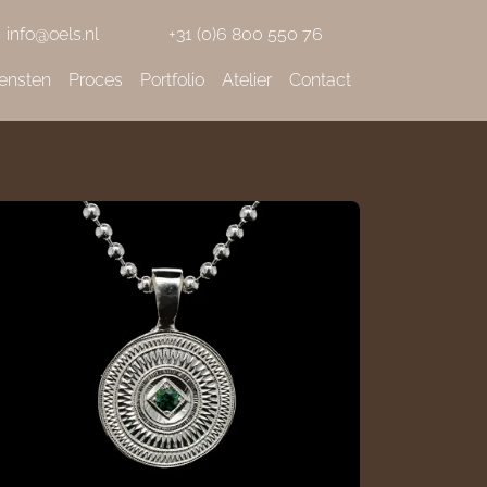
info@oels.nl
+31 (0)6 800 550 76
ensten
Proces
Portfolio
Atelier
Contact