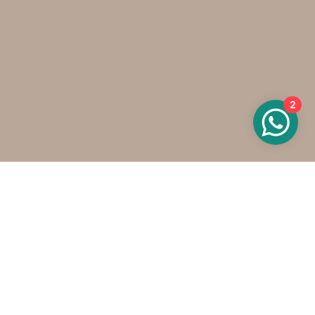
2
Onze contactgegevens
info@oels.nl
+31 (0)6 800 550 76