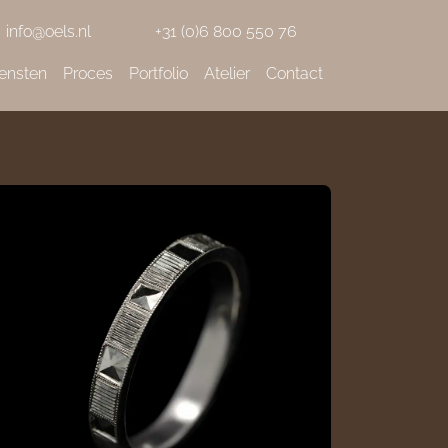
info@oels.nl
+31 (0)6 800 550 76
ensten
Proces
Portfolio
Atelier
Contact