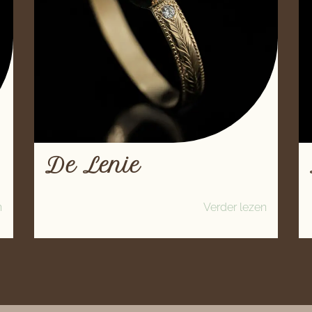
De Lenie
n
Verder lezen