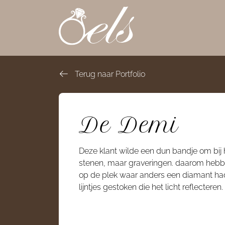
overslaan
Terug naar Portfolio
De Demi
Deze klant wilde een dun bandje om bij 
stenen, maar graveringen. daarom hebb
op de plek waar anders een diamant ha
lijntjes gestoken die het licht reflecteren.