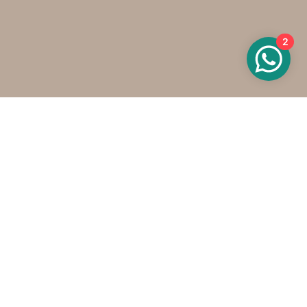
2
Onze contactgegevens
info@oels.nl
+31 (0)6 800 550 76