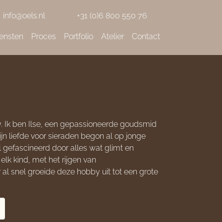
info@oels.nl
+31 (0)6 800 550 76
ensten
Proces
Portfolio
Atelier
Contact
. Ik ben Ilse, een gepassioneerde goudsmid
ijn liefde voor sieraden begon al op jonge
 al gefascineerd door alles wat glimt en
 elk kind, met het rijgen van
al snel groeide deze hobby uit tot een grote