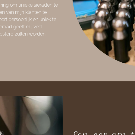
varing om unieke sieraden te
en van mijn klanten te
rt persoonlijk en uniek te
eraad geeft mij veel
esterd zullen worden.