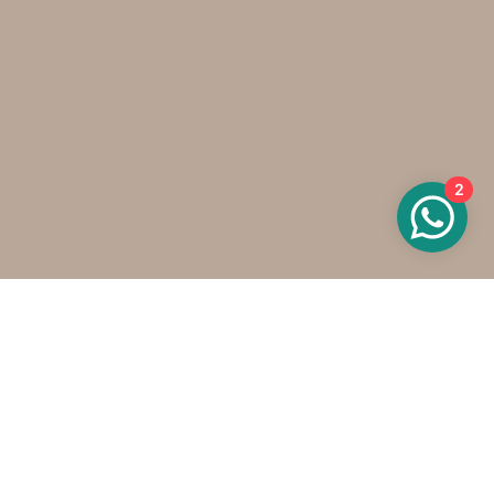
2
Wat kan ik voor je doen?
Home
Portfolio
Over mij
Atelier