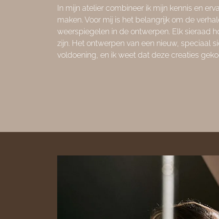
In mijn atelier combineer ik mijn kennis en er
maken. Voor mij is het belangrijk om de verhal
weerspiegelen in de ontwerpen. Elk sieraad hoo
zijn. Het ontwerpen van een nieuw, speciaal si
voldoening, en ik weet dat deze creaties geko