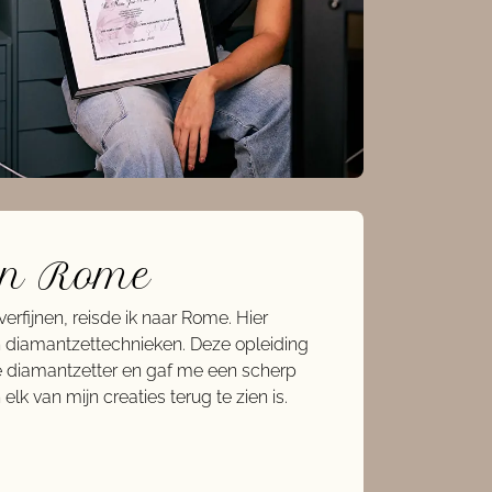
 in Rome
rfijnen, reisde ik naar Rome. Hier
in diamantzettechnieken. Deze opleiding
ele diamantzetter en gaf me een scherp
 elk van mijn creaties terug te zien is.